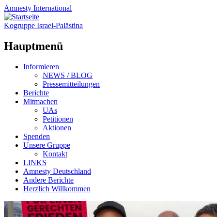
Amnesty
International
Kogruppe Israel-Palästina
Hauptmenü
Zum
Informieren
Inhalt
NEWS / BLOG
springen
Pressemitteilungen
Berichte
Mitmachen
UAs
Petitionen
Aktionen
Spenden
Unsere Gruppe
Kontakt
LINKS
Amnesty Deutschland
Andere Berichte
Herzlich Willkommen