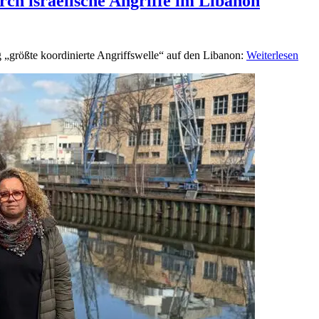
rch israelische Angriffe im Libanon
g „größte koordinierte Angriffswelle“ auf den Libanon:
Weiterlesen