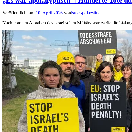
„Es war apokalyptisch“: Hunderte Tote du
Veröffentlicht am
10. April 2026
von
israel-palaestina
Nach eigenen Angaben des israelischen Militärs war es die die bislan