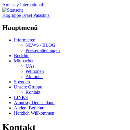
Amnesty
International
Kogruppe Israel-Palästina
Hauptmenü
Zum
Informieren
Inhalt
NEWS / BLOG
springen
Pressemitteilungen
Berichte
Mitmachen
UAs
Petitionen
Aktionen
Spenden
Unsere Gruppe
Kontakt
LINKS
Amnesty Deutschland
Andere Berichte
Herzlich Willkommen
Kontakt