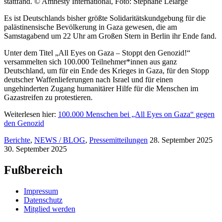
stattfand. © Amnesty International, Foto: Stephane Lelarge
Es ist Deutschlands bisher größte Solidaritätskundgebung für die
palästinensische Bevölkerung in Gaza gewesen, die am
Samstagabend um 22 Uhr am Großen Stern in Berlin ihr Ende fand.
Unter dem Titel „All Eyes on Gaza – Stoppt den Genozid!“
versammelten sich 100.000 Teilnehmer*innen aus ganz
Deutschland, um für ein Ende des Krieges in Gaza, für den Stopp
deutscher Waffenlieferungen nach Israel und für einen
ungehinderten Zugang humanitärer Hilfe für die Menschen im
Gazastreifen zu protestieren.
Weiterlesen hier:
100.000 Menschen bei „All Eyes on Gaza“ gegen
den Genozid
Berichte
,
NEWS / BLOG
,
Pressemitteilungen
28. September 2025
30. September 2025
Fußbereich
Impressum
Datenschutz
Mitglied werden