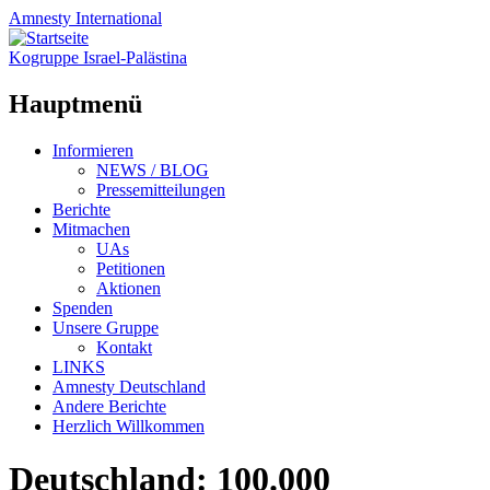
Amnesty
International
Kogruppe Israel-Palästina
Hauptmenü
Zum
Informieren
Inhalt
NEWS / BLOG
springen
Pressemitteilungen
Berichte
Mitmachen
UAs
Petitionen
Aktionen
Spenden
Unsere Gruppe
Kontakt
LINKS
Amnesty Deutschland
Andere Berichte
Herzlich Willkommen
Deutschland: 100.000