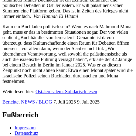
politischer Debatten in Ost-Jerusalem. Er will palästinensischen
Stimmen eine Plattform geben. Das ist in Zeiten des Krieges nicht
immer einfach.
Von Hannah El-Hitami
Kann ein Buchladen politisch sein? Wenn es nach Mahmoud Muna
geht, muss er das in bestimmten Situationen sogar. Der von vielen
schlicht „Buchhändler von Jerusalem“ Genannte ist davon
überzeugt, dass Kulturschaffende einen Raum für Debatten öffnen
müssen – vor allem dann, wenn der Staat es nicht tut. „Wir
übernehmen Verantwortung, weil sowohl die palästinensische als
auch die israelische Führung versagt haben“, erklärte der 42-Jährige
bei einem Besuch in Berlin im Januar 2025. Was er zu diesem
Zeitpunkt noch nicht ahnen kann: Etwa einen Monat ­später wird die
israelische Polizei seinen Buchladen durchsuchen und Muna
festnehmen.
Weiterlesen hier:
Ost-Jerusalem: Solidarisch lesen
Berichte
,
NEWS / BLOG
7. Juli 2025
9. Juli 2025
Fußbereich
Impressum
Datenschutz