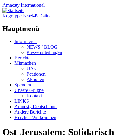
Amnesty
International
Kogruppe Israel-Palästina
Hauptmenü
Zum
Informieren
Inhalt
NEWS / BLOG
springen
Pressemitteilungen
Berichte
Mitmachen
UAs
Petitionen
Aktionen
Spenden
Unsere Gruppe
Kontakt
LINKS
Amnesty Deutschland
Andere Berichte
Herzlich Willkommen
Ost-Jerusalem: Solidarisch